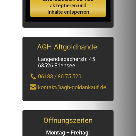
akzeptieren und
Inhalte entsperren
AGH Altgoldhandel
Langendiebacherstr. 45
63526 Erlensee
06183 / 80 75 520
kontakt@agh-goldankauf.de
Öffnungszeiten
Montag – Freitag: