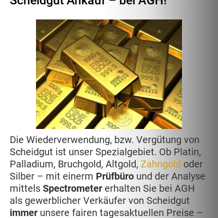
Scheidgut Ankauf – bei AGH!
Die Wiederverwendung, bzw. Vergütung von
Scheidgut ist unser Spezialgebiet. Ob Platin,
Palladium, Bruchgold, Altgold,
Zahngold
oder
Silber – mit einerm
Prüfbüro
und der Analyse
mittels
Spectrometer
erhalten Sie bei AGH
als gewerblicher Verkäufer von Scheidgut
immer
unsere fairen tagesaktuellen Preise –