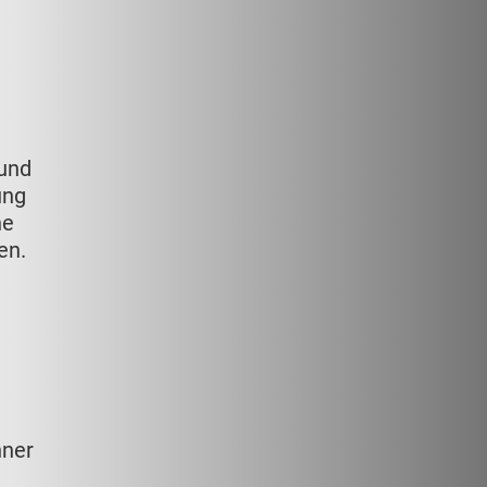
 und
ung
ne
en.
hner