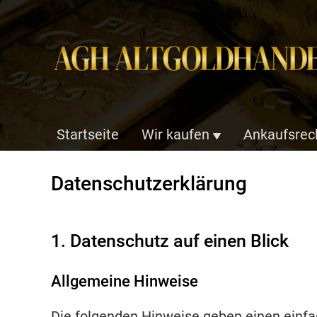
Startseite
Wir kaufen
Ankaufsrec
Sprung
zum
Datenschutzerklärung
Inhalt
1. Datenschutz auf einen Blick
Allgemeine Hinweise
Die folgenden Hinweise geben einen einfa