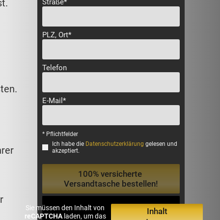
t.
Straße*
PLZ, Ort*
Telefon
ten.
E-Mail*
* Pflichtfelder
Ich habe die
Datenschutzerklärung
gelesen und
hrer
akzeptiert.
r
Sie müssen den Inhalt von
Inhalt
reCAPTCHA
laden, um das