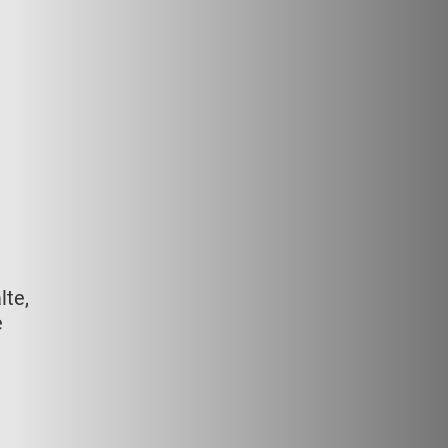
lte,
e