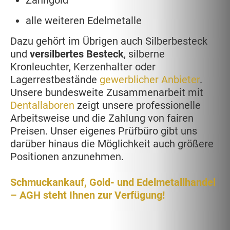
Zahngold
alle weiteren Edelmetalle
Dazu gehört im Übrigen auch Silberbesteck
und
versilbertes Besteck
, silberne
Kronleuchter, Kerzenhalter oder
Lagerrestbestände
gewerblicher Anbieter
.
Unsere bundesweite Zusammenarbeit mit
Dentallaboren
zeigt unsere professionelle
Arbeitsweise und die Zahlung von fairen
Preisen. Unser eigenes Prüfbüro gibt uns
darüber hinaus die Möglichkeit auch größere
Positionen anzunehmen.
Schmuckankauf, Gold- und Edelmetallhandel
– AGH steht Ihnen zur Verfügung!