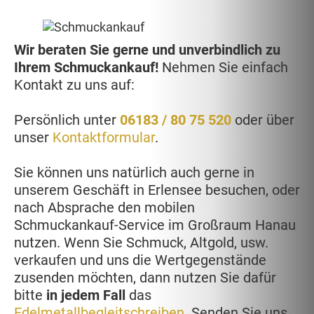
Wir beraten Sie gerne und unverbindlich zu
Ihrem Schmuckankauf!
Nehmen Sie einfach
Kontakt zu uns auf:
Persönlich unter
06183 / 80 75 520
oder über
unser
Kontaktformular
.
Sie können uns natürlich auch gerne in
unserem Geschäft in Erlensee besuchen, oder
nach Absprache den mobilen
Schmuckankauf-Service im Großraum Hanau
nutzen. Wenn Sie Schmuck, Altgold, usw.
verkaufen und uns die Wertgegenstände
zusenden möchten, dann nutzen Sie dafür
bitte
in jedem Fall
das
Edelmetallbegleitschreiben
. Senden Sie uns