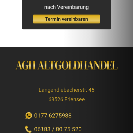
nach Vereinbarung
Termin vereinbaren
Langendiebacherstr. 45
63526 Erlensee
0177 6275988
06183 / 80 75 520